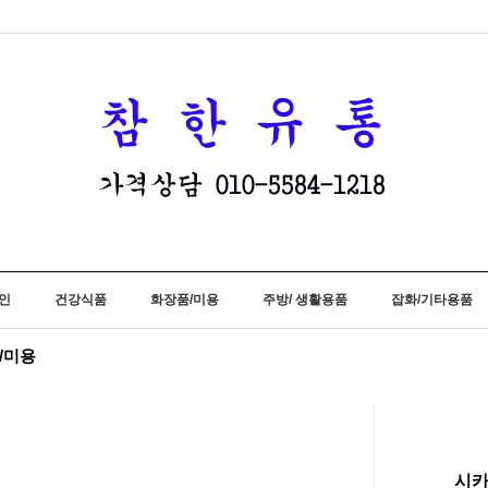
인
건강식품
화장품/미용
주방/ 생활용품
잡화/기타용품
품/미용
시카