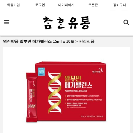
회원가입
로그인
마이페이지
쿠폰존
장바구니
영진약품 알부민 메가밸런스 15ml x 30포 > 건강식품