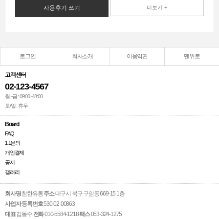
사용후기 쓰기
더보기 +
로그인
회사소개
이용약관
맨위로
고객센터
02-123-4567
월~금 : 09:00~18:00
토/일 : 휴무
Board
FAQ
1:1문의
개인결제
공지
갤러리
회사명
참한유통
주소
대구시 북구 구암동 669-15 1층
사업자 등록번호
530-02-00863
대표
김동수
전화
010-5584-1218
팩스
053-324-1275