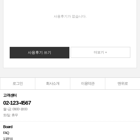
사용후기가 없습니다.
사용후기 쓰기
더보기 +
로그인
회사소개
이용약관
맨위로
고객센터
02-123-4567
월~금 : 09:00~18:00
토/일 : 휴무
Board
FAQ
1:1문의