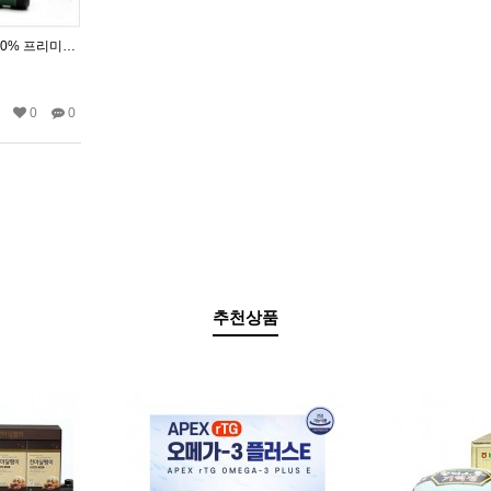
타이티산 노니 추출액 100% 프리미엄노니 750mlX2병
0
0
추천상품