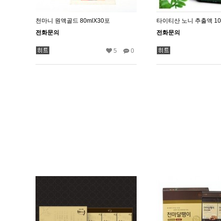
천마니 원액골드 80mlX30포
전화문의
전화문의
5
0