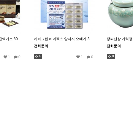
천마니 천마달팽이 천마즙엑기스 80mlX30포
에버그린 에이펙스 알티지 오메가-3 플러스E 60캡슐
장뇌산삼 기력정 
전화문의
전화문의
1
0
1
0