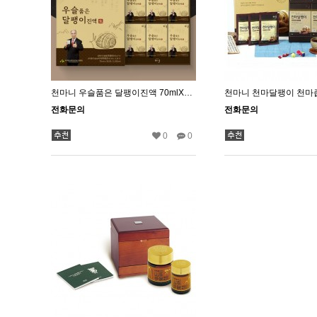
천마니 우슬품은 달팽이진액 70mlX30포
전화문의
전화문의
0
0